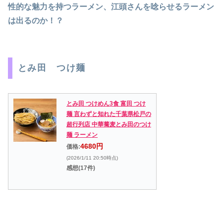
性的な魅力を持つラーメン、江頭さんを唸らせるラーメン
は出るのか！？
とみ田 つけ麺
とみ田 つけめん3食 富田 つけ
麺 言わずと知れた千葉県松戸の
超行列店 中華蕎麦とみ田のつけ
麺 ラーメン
4680円
価格:
(2026/1/11 20:50時点)
感想(17件)