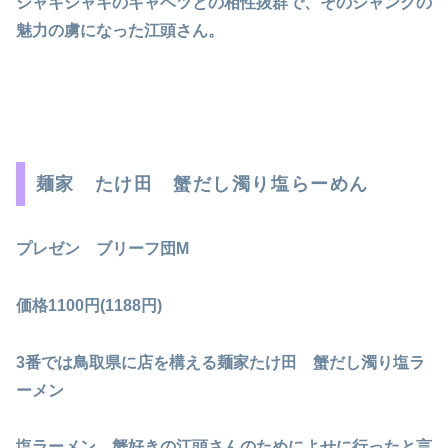
シャキシャキのキャベツとの相性抜群で、そのジャンクの
魅力の虜になった江頭さん。
麺家 たけ田 蟹だし濁り塩らーめん
プレゼン ブリーフ団M
価格1100円(1188円)
3番では鳥取県に店を構える麺家たけ田 蟹だし濁り塩ラ
ーメン
塩ラーメン、蟹好きの江頭さんのためによせに行ったと言