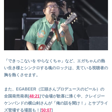
「できっこないを やらなくちゃ」など、エガちゃんの熱
い生き様とシンクロする魂のロックは、見ている視聴者の
胸を熱くさせます。
また、EGABEER（江頭さんプロデュースのビール）の
全国発売発表[
48:21
]で会場が歓喜に沸く中、クレイジー
ケンバンドの横山剣さんが「俺の話を聞け！」とサプライ
ズ登場する場面も！[
50:07
]