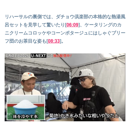
リハーサルの裏側では、ダチョウ倶楽部の本格的な熱湯風
呂セットを見学して驚いたり[
06:09
]、ケータリングのカ
ニクリームコロッケやコーンポタージュにはしゃぐブリー
フ団のお茶目な姿も[
08:33
]。