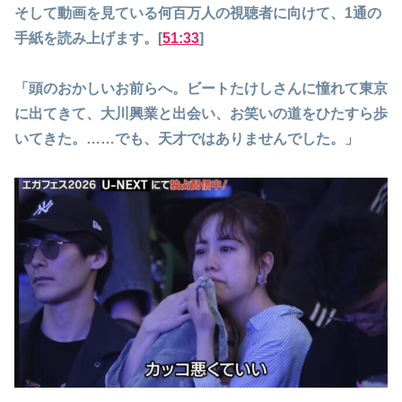
そして動画を見ている何百万人の視聴者に向けて、1通の
手紙を読み上げます。[
51:33
]
「頭のおかしいお前らへ。ビートたけしさんに憧れて東京
に出てきて、大川興業と出会い、お笑いの道をひたすら歩
いてきた。……でも、天才ではありませんでした。」