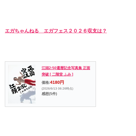
エガちゃんねる エガフェス２０２６収支は？
江頭2:50還暦記念写真集 正面
突破 [ 二階堂 ふみ ]
4180円
価格:
(2026/6/13 06:26時点)
感想(5件)