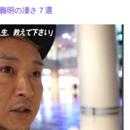
義明の凄さ７選