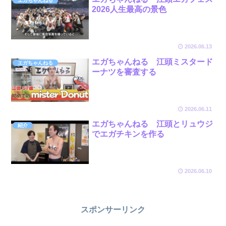
エガちゃんねる
2026人生最高の景色
2026.06.13
エガちゃんねる 江頭ミスタード
エガちゃんねる
ーナツを審査する
2026.06.11
エガちゃんねる 江頭とリュウジ
紹介
でエガチキンを作る
2026.06.10
スポンサーリンク